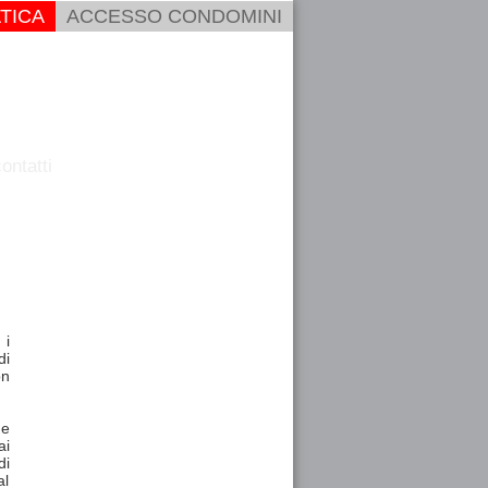
TICA
ACCESSO CONDOMINI
ontatti
 i
di
on
ge
ai
di
al